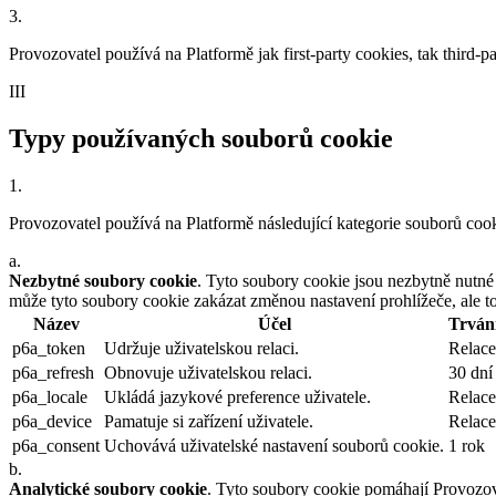
3
.
Provozovatel používá na Platformě jak first-party cookies, tak third-
III
Typy používaných souborů cookie
1
.
Provozovatel používá na Platformě následující kategorie souborů cook
a
.
Nezbytné soubory cookie
. Tyto soubory cookie jsou nezbytně nutné 
může tyto soubory cookie zakázat změnou nastavení prohlížeče, ale t
Název
Účel
Trván
p6a_token
Udržuje uživatelskou relaci.
Relace
p6a_refresh
Obnovuje uživatelskou relaci.
30 dní
p6a_locale
Ukládá jazykové preference uživatele.
Relace
p6a_device
Pamatuje si zařízení uživatele.
Relace
p6a_consent
Uchovává uživatelské nastavení souborů cookie.
1 rok
b
.
Analytické soubory cookie
. Tyto soubory cookie pomáhají Provozovat