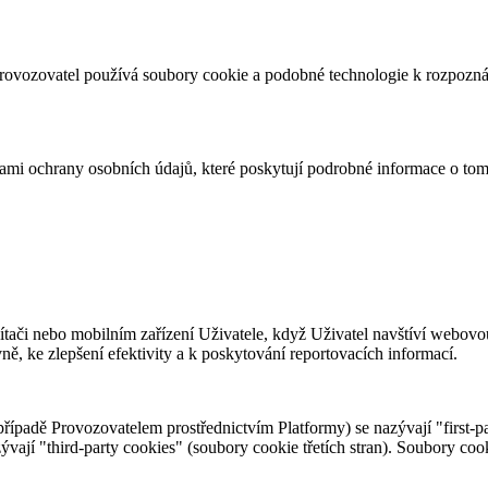
ovozovatel používá soubory cookie a podobné technologie k rozpoznání
dami ochrany osobních údajů, které poskytují podrobné informace o tom
ítači nebo mobilním zařízení Uživatele, když Uživatel navštíví webovo
, ke zlepšení efektivity a k poskytování reportovacích informací.
padě Provozovatelem prostřednictvím Platformy) se nazývají "first-pa
jí "third-party cookies" (soubory cookie třetích stran). Soubory cooki