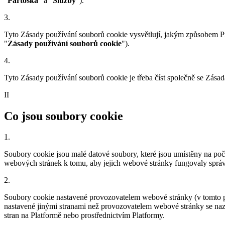
"
Partoska
" a "
Služby
").
3
.
Tyto Zásady používání souborů cookie vysvětlují, jakým způsobem Pr
"
Zásady používání souborů cookie
").
4
.
Tyto Zásady používání souborů cookie je třeba číst společně se Zása
II
Co jsou soubory cookie
1
.
Soubory cookie jsou malé datové soubory, které jsou umístěny na poč
webových stránek k tomu, aby jejich webové stránky fungovaly správně
2
.
Soubory cookie nastavené provozovatelem webové stránky (v tomto pří
nastavené jinými stranami než provozovatelem webové stránky se nazýva
stran na Platformě nebo prostřednictvím Platformy.