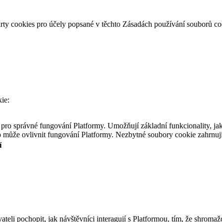
party cookies pro účely popsané v těchto Zásadách používání souborů co
ie:
pro správné fungování Platformy. Umožňují základní funkcionality, jako 
o může ovlivnit fungování Platformy. Nezbytné soubory cookie zahrnují
í
eli pochopit, jak návštěvníci interagují s Platformou, tím, že shromažď