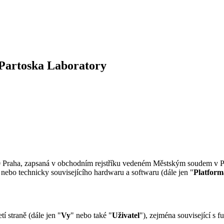
 Partoska Laboratory
 00 Praha, zapsaná v obchodním rejstříku vedeném Městským soudem v P
 nebo technicky souvisejícího hardwaru a softwaru (dále jen "
Platform
í straně (dále jen "
Vy
" nebo také "
Uživatel
"), zejména související s 