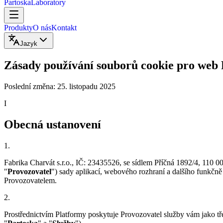
Partoska
Laboratory
Produkty
O nás
Kontakt
Jazyk
Zásady používání souborů cookie pro web
Poslední změna: 25. listopadu 2025
I
Obecná ustanovení
1
.
Fabrika Charvát s.r.o., IČ: 23435526, se sídlem Příčná 1892/4, 110
"
Provozovatel
") sady aplikací, webového rozhraní a dalšího funkčně
Provozovatelem.
2
.
Prostřednictvím Platformy poskytuje Provozovatel služby vám jako třet