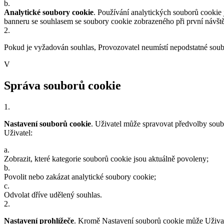
b
.
Analytické soubory cookie
. Používání analytických souborů cookie 
banneru se souhlasem se soubory cookie zobrazeného při první návšt
2
.
Pokud je vyžadován souhlas, Provozovatel neumístí nepodstatné soubo
V
Správa souborů cookie
1
.
Nastavení souborů cookie
. Uživatel může spravovat předvolby soub
Uživatel:
a
.
Zobrazit, které kategorie souborů cookie jsou aktuálně povoleny;
b
.
Povolit nebo zakázat analytické soubory cookie;
c
.
Odvolat dříve udělený souhlas.
2
.
Nastavení prohlížeče
. Kromě Nastavení souborů cookie může Uživate